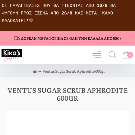
ΟΙ ΠΑΡΑΓΓΕΛΊΕΣ ΠΟΥ ΘΑ ΓΊΝΟΝΤΑΙ ΑΠΌ
10/8
ΘΑ
ΦΎΓΟΥΝ ΠΡΟΣ ΕΣΈΝΑ ΑΠΌ
26/8
ΚΑΙ ΜΕΤΆ.
ΚΑΛΌ
ΚΑΛΟΚΑΊΡΙ!💛
ΔΩΡΕΆΝ ΜΕΤΑΦΟΡΙΚΆ ΣΕ ΌΛΗ ΤΗΝ ΕΛΛΆΔΑ ΑΠΌ 50€+
0
h
Ventus Sugar Scrub Aphrodite 600gr
o
m
e
VENTUS SUGAR SCRUB APHRODITE
600GR