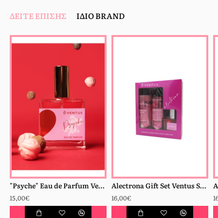
ΔΕΊΤΕ ΕΠΊΣΗΣ
ΊΔΙΟ BRAND
"Psyche" Eau de Parfum Ventus 100ml
Alectrona Gift Set Ventus Sh.gel 300ml + Bl 250ml + Mist 50ml
15,00€
16,00€
1