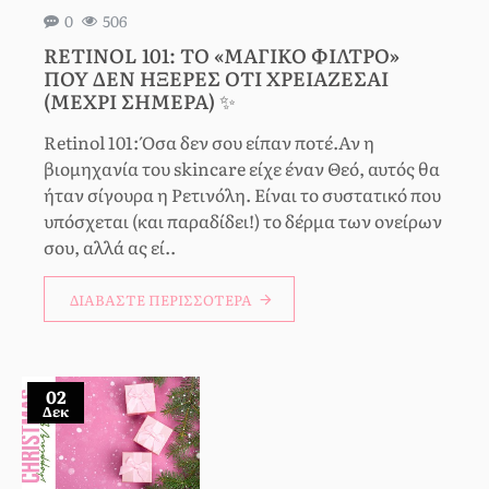
0
506
RETINOL 101: ΤΟ «ΜΑΓΙΚΌ ΦΊΛΤΡΟ»
ΠΟΥ ΔΕΝ ΉΞΕΡΕΣ ΌΤΙ ΧΡΕΙΆΖΕΣΑΙ
(ΜΈΧΡΙ ΣΉΜΕΡΑ) ✨
Retinol 101: Όσα δεν σου είπαν ποτέ.Αν η
βιομηχανία του skincare είχε έναν Θεό, αυτός θα
ήταν σίγουρα η Ρετινόλη. Είναι το συστατικό που
υπόσχεται (και παραδίδει!) το δέρμα των ονείρων
σου, αλλά ας εί..
ΔΙΑΒΆΣΤΕ ΠΕΡΙΣΣΌΤΕΡΑ
02
Δεκ