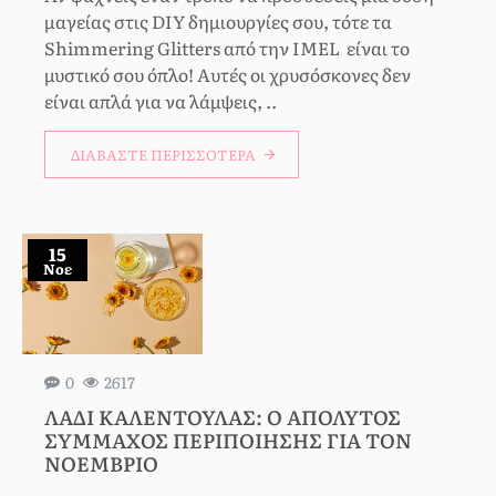
μαγείας στις DIY δημιουργίες σου, τότε τα
Shimmering Glitters από την IMEL είναι το
μυστικό σου όπλο! Αυτές οι χρυσόσκονες δεν
είναι απλά για να λάμψεις, ..
ΔΙΑΒΆΣΤΕ ΠΕΡΙΣΣΌΤΕΡΑ
15
Νοε
0
2617
ΛΆΔΙ ΚΑΛΈΝΤΟΥΛΑΣ: Ο ΑΠΌΛΥΤΟΣ
ΣΎΜΜΑΧΟΣ ΠΕΡΙΠΟΊΗΣΗΣ ΓΙΑ ΤΟΝ
ΝΟΈΜΒΡΙΟ