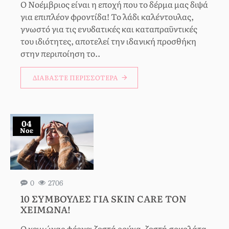
Ο Νοέμβριος είναι η εποχή που το δέρμα μας διψά
για επιπλέον φροντίδα! Το λάδι καλέντουλας,
γνωστό για τις ενυδατικές και καταπραϋντικές
του ιδιότητες, αποτελεί την ιδανική προσθήκη
στην περιποίηση το..
ΔΙΑΒΆΣΤΕ ΠΕΡΙΣΣΌΤΕΡΑ
04
Νοε
0
2706
10 ΣΥΜΒΟΥΛΈΣ ΓΙΑ SKIN CARE ΤΟΝ
ΧΕΙΜΏΝΑ!
Ο χειμώνας φέρνει ζεστά ρούχα, ζεστή σοκολάτα