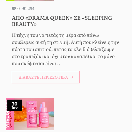
0
264
ΑΠΌ «DRAMA QUEEN» ΣΕ «SLEEPING
BEAUTY»
Η τέχνη του να πετάς τη μέρα από πάνω
σουΞέρεις αυτή τη στιγμή. Αυτή που κλείνεις την
πόρτα του σπιτιού, πετάς τα κλειδιά (ελπίζουμε
στο τραπεζάκι και όχι στον καναπέ) και το μόνο
που σκέφτεσαι είναι ..
ΔΙΑΒΆΣΤΕ ΠΕΡΙΣΣΌΤΕΡΑ
30
Ιαν