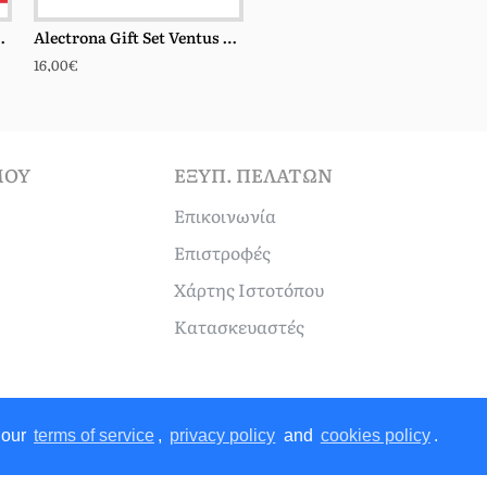
um Ventus 100ml
Alectrona Gift Set Ventus Sh.gel 300ml + Bl 250ml + Mist 50ml
Anahita Gift Set Ventus Sh.gel 300ml + BL 250ml + Mist 50ml
16,00€
16,00€
ΜΟΎ
ΕΞΥΠ. ΠΕΛΑΤΏΝ
Επικοινωνία
Επιστροφές
Χάρτης Ιστοτόπου
Κατασκευαστές
 our
terms of service
,
privacy policy
and
cookies policy
.