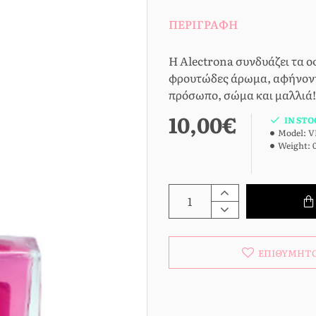
ΠΕΡΙΓΡΑΦΉ
H Alectrona συνδυάζει τα ο
φρουτώδες άρωμα, αφήνοντ
πρόσωπο, σώμα και μαλλιά!
10,00€
IN STO
Model:
V
Weight:
ΕΠΙΘΥΜΗΤ