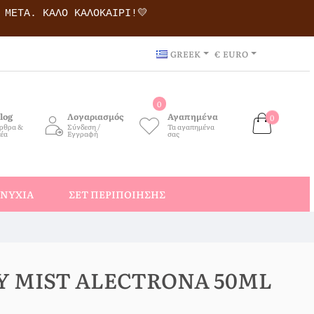
Ι ΜΕΤΆ.
ΚΑΛΌ ΚΑΛΟΚΑΊΡΙ!💛
GREEK
€
EURO
0
log
Λογαριασμός
Αγαπημένα
0
ρθρα &
Σύνδεση /
Τα αγαπημένα
έα
Εγγραφή
σας
ΝΎΧΙΑ
ΣΕΤ ΠΕΡΙΠΟΊΗΣΗΣ
Y MIST ALECTRONA 50ML