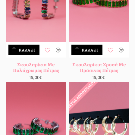
ΚΑΛΆΘΙ
ΚΑΛΆΘΙ
Σκουλαρίκια Με
Σκουλαρίκια Χρυσά Με
Πολύχρωμες Πέτρες
Πράσινες Πέτρες
15,00€
15,00€
ΕΚΤΌΣ ΑΠΟΘΈΜΑΤΟΣ