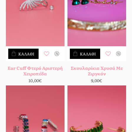
ΚΑΛΆΘΙ
ΚΑΛΆΘΙ
Ear Cuff Φτερό Αριστερή
Σκουλαρίκια Χρυσά Με
Χειροπέδα
Ζιργκόν
10,00€
9,00€