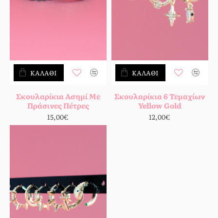
ΚΑΛΆΘΙ
ΚΑΛΆΘΙ
Σκουλαρίκια Ασημί Με
Σκουλαρίκια 6 Τεμαχίων
Πράσινες Πέτρες
Yellow Gold
15,00€
12,00€