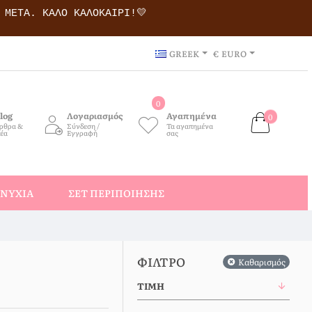
Ι ΜΕΤΆ.
ΚΑΛΌ ΚΑΛΟΚΑΊΡΙ!💛
GREEK
€
EURO
0
log
Λογαριασμός
Αγαπημένα
0
ρθρα &
Σύνδεση /
Τα αγαπημένα
έα
Εγγραφή
σας
ΝΎΧΙΑ
ΣΕΤ ΠΕΡΙΠΟΊΗΣΗΣ
ΦΊΛΤΡΟ
Καθαρισμός
ΤΙΜΉ