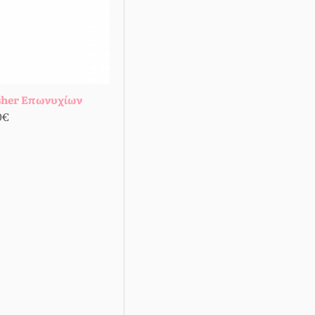
sher Επωνυχίων
0€