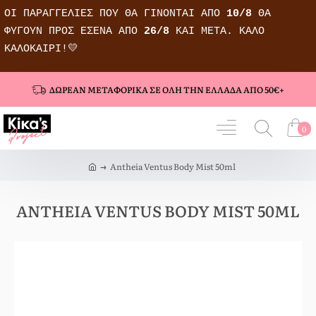
ΟΙ ΠΑΡΑΓΓΕΛΊΕΣ ΠΟΥ ΘΑ ΓΊΝΟΝΤΑΙ ΑΠΌ
10/8
ΘΑ
ΦΎΓΟΥΝ ΠΡΟΣ ΕΣΈΝΑ ΑΠΌ
26/8
ΚΑΙ ΜΕΤΆ.
ΚΑΛΌ
ΚΑΛΟΚΑΊΡΙ!💛
ΔΩΡΕΆΝ ΜΕΤΑΦΟΡΙΚΆ ΣΕ ΌΛΗ ΤΗΝ ΕΛΛΆΔΑ ΑΠΌ 50€+
0
h
Antheia Ventus Body Mist 50ml
o
m
e
ANTHEIA VENTUS BODY MIST 50ML