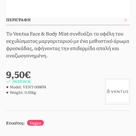
ΠΕΡΙΓΡΑΦΉ
To Ventus Face & Body Mist συνδυάζει τα οφέλη του
εκχυλίσματος μαργαριταριού με ένα μεθυστικό άρωμα
φρεσκάδας, αφήνοντας την επιδερμίδα απαλή και
αναζωογονημένη.
9,50€
IN STOCK
Model:
VENT-006674
Weight:
0.05kg
Ετικέτες:
Vegan