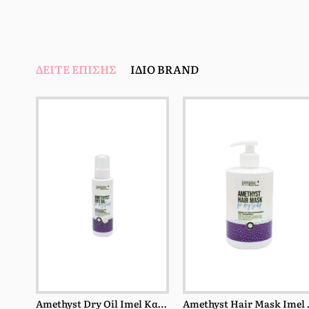
ΔΕΊΤΕ ΕΠΊΣΗΣ
ΊΔΙΟ BRAND
Amethyst Dry Oil Imel Κατά Της Ξηροδερμίας 150ml
Amethyst H