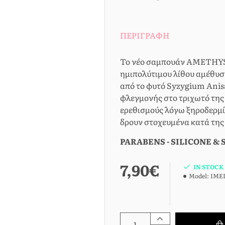
ΠΕΡΙΓΡΑΦΉ
Το νέο σαμπουάν AMETHYST
ημιπολύτιμου λίθου αμέθυσ
από το φυτό Syzygium Anis
φλεγμονής στο τριχωτό της
ερεθισμούς λόγω ξηροδερμί
δρουν στοχευμένα κατά της
PARABENS - SILICONE & 
7,90€
IN STOCK
Model:
IMEL