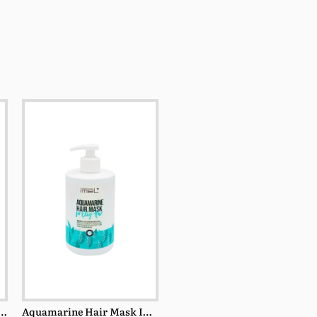
air Mask Imel κατά της ξηροδερμίας 500ml
Aquamarine Hair Mask Imel για λιπαρά μαλλιά 500ml
Aquamarine Leave On Serum Imel Για Λιπαρά Μαλλιά 150ml