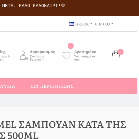
Ι ΜΕΤΆ.
ΚΑΛΌ ΚΑΛΟΚΑΊΡΙ!💛
GREEK
€
EURO
0
log
Λογαριασμός
Αγαπημένα
0
ρθρα &
Σύνδεση /
Τα αγαπημένα
έα
Εγγραφή
σας
ΝΎΧΙΑ
ΣΕΤ ΠΕΡΙΠΟΊΗΣΗΣ
MEL ΣΑΜΠΟΥΆΝ ΚΑΤΆ ΤΗΣ
Σ 500ML