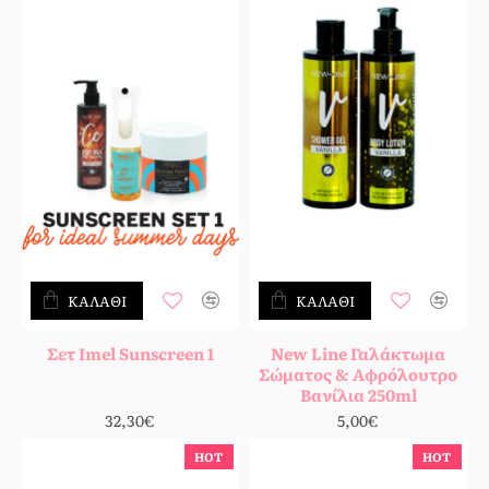
ΚΑΛΆΘΙ
ΚΑΛΆΘΙ
Σετ Imel Sunscreen 1
New Line Γαλάκτωμα
Σώματος & Αφρόλουτρο
Βανίλια 250ml
32,30€
5,00€
HOT
HOT