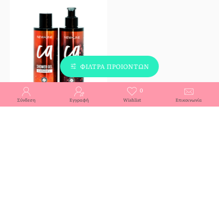
ΦΙΛΤΡΑ ΠΡΟΙΟΝΤΩΝ
0
Σύνδεση
Εγγραφή
Wishlist
Επικοινωνία
ΚΑΛΆΘΙ
New Line Γαλάκτωμα
Σώματος & Αφρόλουτρο
Καραμέλα 250ml
5,00€
You have reached the end of the list.