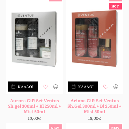
HOT
ΚΑΛΆΘΙ
ΚΑΛΆΘΙ
Aurora Gift Set Ventus
Arinna Gift Set Ventus
Sh.gel 300ml + Bl 250ml +
Sh.Gel 300ml + Bl 250ml +
Mist 50ml
Mist 50ml
16,00€
16,00€
NEW
NEW