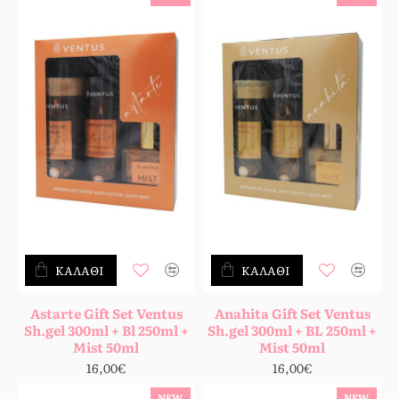
ΚΑΛΆΘΙ
ΚΑΛΆΘΙ
Astarte Gift Set Ventus
Anahita Gift Set Ventus
Sh.gel 300ml + Bl 250ml +
Sh.gel 300ml + BL 250ml +
Mist 50ml
Mist 50ml
16,00€
16,00€
NEW
NEW