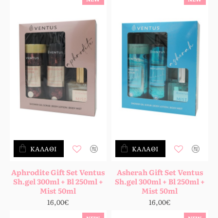
ΚΑΛΆΘΙ
ΚΑΛΆΘΙ
Aphrodite Gift Set Ventus
Asherah Gift Set Ventus
Sh.gel 300ml + Bl 250ml +
Sh.gel 300ml + Bl 250ml +
Mist 50ml
Mist 50ml
16,00€
16,00€