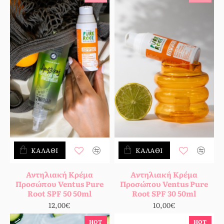
ΚΑΛΆΘΙ
ΚΑΛΆΘΙ
Αντηλιακή Κρέμα
Αντηλιακή Κρέμα
Προσώπου Ventus Pure
Προσώπου Ventus Pure
Root SPF 50 50ml
Root SPF 30 50ml
12,00€
10,00€
HOT
HOT